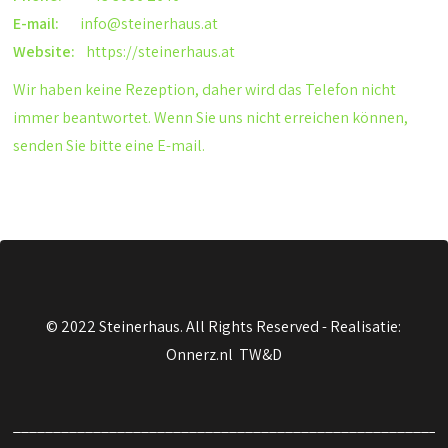
E-mail:
info@steinerhaus.at
Website:
https://steinerhaus.at
Wir haben keine Rezeption, daher wird das Telefon nicht
immer beantwortet. Wenn Sie uns nicht erreichen können,
senden Sie bitte eine E-mail.
© 2022 Steinerhaus. All Rights Reserved -
Realisatie:
Onnerz.nl TW&D
______________________________________________________