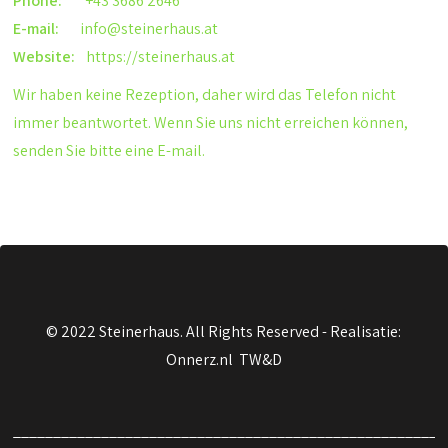
Phone:
+43 3686 2646
E-mail:
info@steinerhaus.at
Website:
https://steinerhaus.at
Wir haben keine Rezeption, daher wird das Telefon nicht
immer beantwortet. Wenn Sie uns nicht erreichen können,
senden Sie bitte eine E-mail.
© 2022 Steinerhaus. All Rights Reserved -
Realisatie:
Onnerz.nl TW&D
______________________________________________________