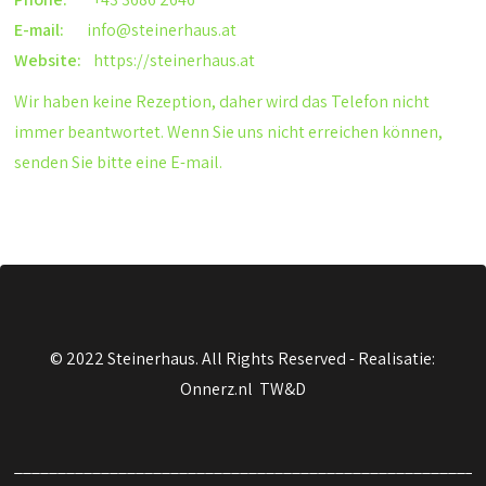
E-mail:
info@steinerhaus.at
Website:
https://steinerhaus.at
Wir haben keine Rezeption, daher wird das Telefon nicht
immer beantwortet. Wenn Sie uns nicht erreichen können,
senden Sie bitte eine E-mail.
© 2022 Steinerhaus. All Rights Reserved -
Realisatie:
Onnerz.nl TW&D
______________________________________________________